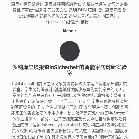
深度神经网络设计 深度神经网络的近似 诊断技术评估 对异常的鲁
棒性 不确定性建模 元分类方法 透明 DNN 培训 培训深度网络 整
合法律要求 新颖的评价方案 这些文章将发表在《国际》。
Xplore。 详细信息: 链接
Mehr
多纳库里埃报道InSicherheit的智能家居创新实验
室
INSicherheit目前正在英戈尔施塔特科技大学建立智能家居创新实
验室。学生将能够设计,创建和测试解决方案的智能家居的明天。
常见的智能家居设备可用于测试以及各种微型计算机和传感器,用
于构建自己的解决方案。一个重点是 IT 安全:学生可以彻底检查智
能家庭设备的 IT 安全性或测试自己的 IT 安全解决方案。创新是智
能家居创新实验室的重中之重。该实验室是英戈尔施塔特技术大学
的创业培训的一部分。 由于智能家居及其安全性目前也是政治舞
台上的热门话题,InSecurity-Ingolstadt研究机构应用IT安全组织负
责人汉斯-约阿希姆·霍夫教授接受了有关这一话题的采访。整版报
纸报道还刊登了英戈尔施塔特科技大学的智能家居创新实验室。文