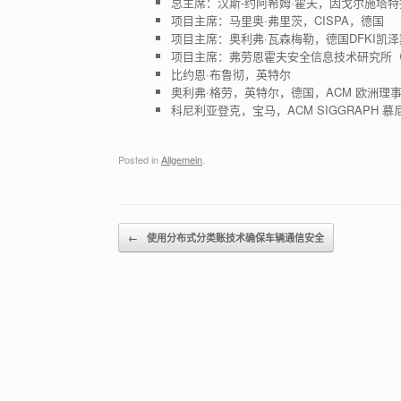
总主席：汉斯-约阿希姆·霍夫，因戈尔施塔特
项目主席：马里奥·弗里茨，CISPA，德国
项目主席：奥利弗·瓦森梅勒，德国DFKI凯
项目主席：弗劳恩霍夫安全信息技术研究所（S
比约恩·布鲁彻，英特尔
奥利弗·格劳，英特尔，德国，ACM 欧洲理
科尼利亚登克，宝马，ACM SIGGRAPH 慕
Posted in
Allgemein
.
Post navigation
←
使用分布式分类账技术确保车辆通信安全