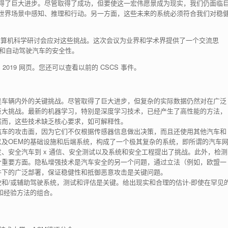
得了巨大进步。尽管取得了成功，但要使这一宏伟愿景成为现实，我们仍面临
世界场景中感知、推理和行动。另一方面，这些未来的系统必须符合我们对稳
汽车计算机科学研讨会应对这些挑战。这次会议为业界和学术界提供了一个交流思
I和自动驾驶汽车的安全性。
2019 网页。您还可以查看以前的 CSCS 事件。
是车辆内外的关键挑战。尽管取得了巨大进步，但复杂的实际数据仍然对在广泛
巨大挑战。最新的机器学习，特别是深度学习技术，已经产生了高性能的方法，
然而，这些技术缺乏核心要求，如可解释性。
汽车的攻击面，因为它们不仅根据传感器信息做出决策，而且还使用其他汽车和
及OEM的基础设施和后端系统，构成了一个极其复杂的系统，即所谓的汽车
、安全汽车到 x 通信、安全测试以及系统和安全工程提出了挑战。此外，检测
个重要方面。隐私增强技术是汽车安全的另一个问题，通过立法（例如，欧盟一
件下的广泛部署，保证稳健性和抵御恶意攻击是关键问题。
和/或辅助驾驶系统，测试和评估是关键。给出现实和合理的估计-即使在罕见
和经验方法的组合。