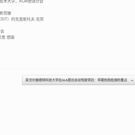
技术大学，ACM德语分会
泽斯劳滕
IT）的克里斯托夫·克劳
事会
尼黑 德国
英戈尔施塔特科技大学在IAA提出自动驾驶项目：早期危险检测的重点
→