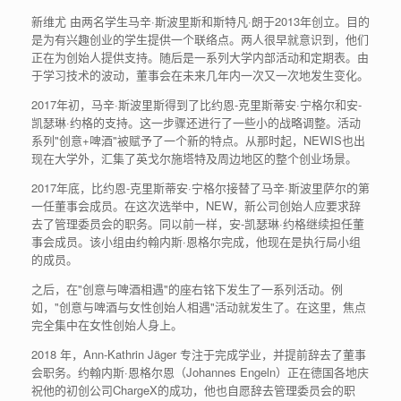
新维尤 由两名学生马辛·斯波里斯和斯特凡·朗于2013年创立。目的
是为有兴趣创业的学生提供一个联络点。两人很早就意识到，他们
正在为创始人提供支持。随后是一系列大学内部活动和定期表。由
于学习技术的波动，董事会在未来几年内一次又一次地发生变化。
2017年初，马辛·斯波里斯得到了比约恩-克里斯蒂安·宁格尔和安-
凯瑟琳·约格的支持。这一步骤还进行了一些小的战略调整。活动
系列"创意+啤酒"被赋予了一个新的特点。从那时起，NEWIS也出
现在大学外，汇集了英戈尔施塔特及周边地区的整个创业场景。
2017年底，比约恩-克里斯蒂安·宁格尔接替了马辛·斯波里萨尔的第
一任董事会成员。在这次选举中，NEW，新公司创始人应要求辞
去了管理委员会的职务。同以前一样，安-凯瑟琳·约格继续担任董
事会成员。该小组由约翰内斯·恩格尔完成，他现在是执行局小组
的成员。
之后，在"创意与啤酒相遇"的座右铭下发生了一系列活动。例
如，"创意与啤酒与女性创始人相遇"活动就发生了。在这里，焦点
完全集中在女性创始人身上。
2018 年，Ann-Kathrin Jäger 专注于完成学业，并提前辞去了董事
会职务。约翰内斯·恩格尔恩（Johannes Engeln）正在德国各地庆
祝他的初创公司ChargeX的成功，他也自愿辞去管理委员会的职