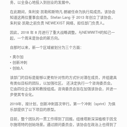
务，以全身心地投入到创业的发展中。
在此期间，朱利安·凯勒和斯特凡·朗被任命为执行局成员。该协会
知道这两位董事会成员。Stefan Lang 于 2013 年创立了该协会，
朱利安·凯勒之前负责 NEWEXIST 网络，担任部门负责人。
因此，2018 年 8 月进行了重大战略调整。与NEWWITH的知己一
起，一个周末是协会的新方向。
自那时以来，新一个区域被划分为三个方面：
•
奥尔加
• 创新冲刺
•
创始人
该部门的目标是能够以更有针对性的方式针对潜在成员，并组建具
有类似目标的团队，以加强社区。 还决定执行一个咨询委员会。
它由四位企业家和教授组成。咨询委员会旨在加强该协会，并进一
步使其专业化。
2019年，按计划，创新冲刺首次举行。第一个冲刺（sprint）为俱
乐部提供了以下项目的原型。
目前，整个团队的一贯工作得到了回报。纽维塔斯深深植根于因戈
尔施塔特的创始场景。通过顾问委员会，该协会在政治上也得到了