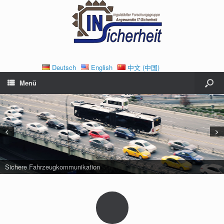
Deutsch
English
中文 (中国)
Menü
<
>
Sichere Fahrzeugkommunikation