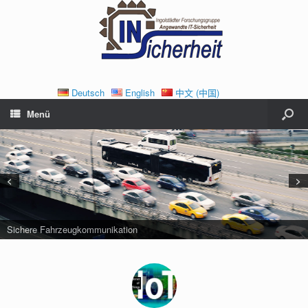
Deutsch
English
中文 (中国)
Menü
<
>
Sichere Fahrzeugkommunikation