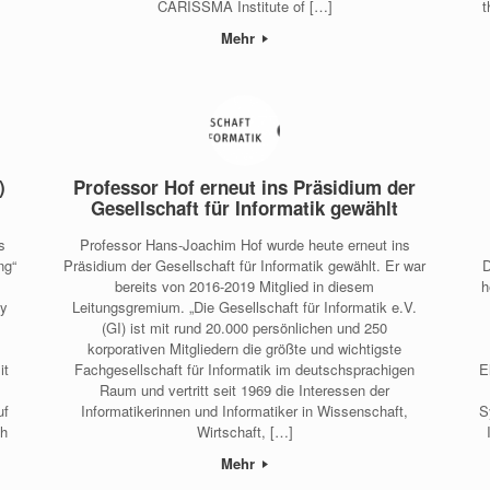
CARISSMA Institute of […]
t
Mehr
)
Professor Hof erneut ins Präsidium der
Gesellschaft für Informatik gewählt
s
Professor Hans-Joachim Hof wurde heute erneut ins
ng“
Präsidium der Gesellschaft für Informatik gewählt. Er war
D
bereits von 2016-2019 Mitglied in diesem
h
ty
Leitungsgremium. „Die Gesellschaft für Informatik e.V.
(GI) ist mit rund 20.000 persönlichen und 250
korporativen Mitgliedern die größte und wichtigste
it
Fachgesellschaft für Informatik im deutschsprachigen
E
Raum und vertritt seit 1969 die Interessen der
uf
Informatikerinnen und Informatiker in Wissenschaft,
S
ch
Wirtschaft, […]
Mehr