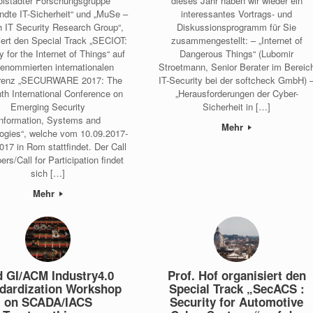
olstädter Forschungsgruppe
dieses Jahr haben wir wieder ein
dte IT-Sicherheit“ und „MuSe –
interessantes Vortrags- und
 IT Security Research Group“,
Diskussionsprogramm für Sie
iert den Special Track „SECIOT:
zusammengestellt: – „Internet of
y for the Internet of Things“ auf
Dangerous Things“ (Lubomir
renommierten internationalen
Stroetmann, Senior Berater im Bereic
renz „SECURWARE 2017: The
IT-Security bei der softcheck GmbH) 
th International Conference on
„Herausforderungen der Cyber-
Emerging Security
Sicherheit in […]
Information, Systems and
Mehr
ogies“, welche vom 10.09.2017-
017 in Rom stattfindet. Der Call
ers/Call for Participation findet
sich […]
Mehr
d GI/ACM Industry4.0
Prof. Hof organisiert den
dardization Workshop
Special Track „SecACS :
on SCADA/IACS
Security for Automotive