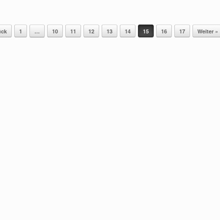
ück
1
…
10
11
12
13
14
15
16
17
Weiter »