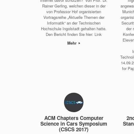
Internet davor schützen?“ von Prof. Dr.
Ing
Rainer Gerling, welchen dieser in der
angewan
von Professor Hof organisierten
Munich
Vortragsreihe „Aktuelle Themen der
organis
Informatik“ an der Technischen
Securit
Hochschule Ingolstadt gehalten hatte.
der 
Den Bericht finden Sie hier: Link
Konfe
Eleven
Mehr
Technol
14.09.2
for Pap
ACM Chapters Computer
2n
Science in Cars Symposium
Stan
(CSCS 2017)