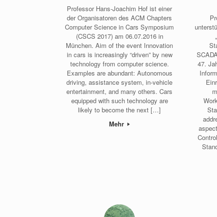
Professor Hans-Joachim Hof ist einer
der Organisatoren des ACM Chapters
Pr
Computer Science in Cars Symposium
unterst
(CSCS 2017) am 06.07.2016 in
München. Aim of the event Innovation
St
in cars is increasingly “driven” by new
SCADA/
technology from computer science.
47. Ja
Examples are abundant: Autonomous
Inform
driving, assistance system, in-vehicle
Ein
entertainment, and many others. Cars
m
equipped with such technology are
Work
likely to become the next […]
Sta
addr
Mehr
aspect
Contro
Stand