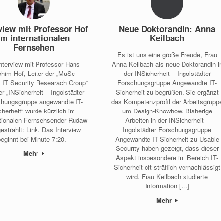
view mit Professor Hof
Neue Doktorandin: Anna
im internationalen
Keilbach
Fernsehen
Es ist uns eine große Freude, Frau
Interview mit Professor Hans-
Anna Keilbach als neue Doktorandin i
him Hof, Leiter der „MuSe –
der INSicherheit – Ingolstädter
 IT Security Researach Group“
Forschungsgruppe Angewandte IT-
er „INSicherheit – Ingolstädter
Sicherheit zu begrüßen. Sie ergänzt
chungsgruppe angewandte IT-
das Kompetenzprofil der Arbeitsgrupp
cherheit“ wurde kürzlich im
um Design-Knowhow. Bisherige
ationalen Fernsehsender Rudaw
Arbeiten in der INSicherheit –
estrahlt: Link. Das Interview
Ingolstädter Forschungsgruppe
beginnt bei Minute 7:20.
Angewandte IT-Sicherheit zu Usable
Security haben gezeigt, dass dieser
Mehr
Aspekt insbesondere im Bereich IT-
Sicherheit oft sträflich vernachlässigt
wird. Frau Keilbach studierte
Information […]
Mehr