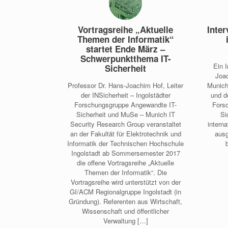
Vortragsreihe „Aktuelle
Inter
Themen der Informatik“
startet Ende März –
Schwerpunktthema IT-
Ein 
Sicherheit
Joac
Professor Dr. Hans-Joachim Hof, Leiter
Munich
der INSicherheit – Ingolstädter
und d
Forschungsgruppe Angewandte IT-
Fors
Sicherheit und MuSe – Munich IT
Si
Security Research Group veranstaltet
intern
an der Fakultät für Elektrotechnik und
ausg
Informatik der Technischen Hochschule
Ingolstadt ab Sommersemester 2017
die offene Vortragsreihe „Aktuelle
Themen der Informatik“. Die
Vortragsreihe wird unterstützt von der
GI/ACM Regionalgruppe Ingolstadt (in
Gründung). Referenten aus Wirtschaft,
Wissenschaft und öffentlicher
Verwaltung […]