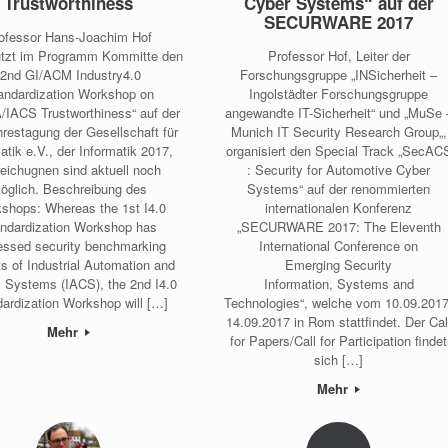
Trustworthiness
Cyber Systems“ auf der
SECURWARE 2017
ofessor Hans-Joachim Hof
ützt im Programm Kommitte den
Professor Hof, Leiter der
„2nd GI/ACM Industry4.0
Forschungsgruppe „INSicherheit –
andardization Workshop on
Ingolstädter Forschungsgruppe
IACS Trustworthiness“ auf der
angewandte IT-Sicherheit“ und „MuSe 
hrestagung der Gesellschaft für
Munich IT Security Research Group„,
atik e.V., der Informatik 2017,
organisiert den Special Track „SecAC
reichugnen sind aktuell noch
: Security for Automotive Cyber
öglich. Beschreibung des
Systems“ auf der renommierten
shops: Whereas the 1st I4.0
internationalen Konferenz
ndardization Workshop has
„SECURWARE 2017: The Eleventh
essed security benchmarking
International Conference on
s of Industrial Automation and
Emerging Security
l Systems (IACS), the 2nd I4.0
Information, Systems and
ardization Workshop will […]
Technologies“, welche vom 10.09.2017
14.09.2017 in Rom stattfindet. Der Cal
Mehr
for Papers/Call for Participation findet
sich […]
Mehr