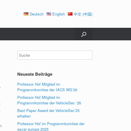
Deutsch
English
中文 (中国)
Neueste Beiträge
Professor Hof Mitglied im
y
Programmkomitee der IACS WS’26
Professor Hof Mitglied im
Programmkomitee der VehicleSec ’26
z
.
Best Paper Award der VehicleSec’25
erhalten
Professor Hof im Programmkomitee der
h
escar europe 2025