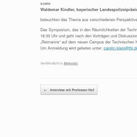
sowie
Waldemar Kindler, bayerischer Landespolizeipräsid
beleuchten das Thema aus verschiedenen Perspektiv
Das Symposium, das in den Räumlichkeiten der Techni
16:30 Uhr und geht nach den Vorträgen und Diskussio
„Reimanns“ auf dem neuen Campus der Technischen Ho
Um Anmeldung wird gebeten unter:
carolin.klein@thi.d
Veröffentlicht in
Allgemein
.
Beitragsnavigation
←
Interview mit Professor Hof