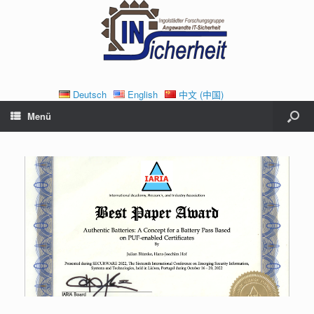
Deutsch
English
中文 (中国)
Menü