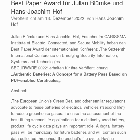
Best Paper Award für Julian Blümke und
Hans-Joachim Hof
Veröffentlicht am
13. Dezember 2022
von
Hans-Joachim
Hof
Julian Blümke und Hans-Joachim Hof, Forscher im CARISSMA
Institute of Electric, Connected, and Secure Mobility haben den
Best Paper Award der internationalen Konferenz „The Sixteenth
International Conference on Emerging Security Information,
Systems and Technologies
SECURWARE 2022“ erhalten für ihre Veröffentlichung
„Authentic Batteries: A Concept for a Battery Pass Based on
PUF-enabled Certificates
„.
Abstract:
„The European Union’s Green Deal and other similar regulations
advocate to reuse batteries of electrical vehicles (”second life”)
to reduce greenhouse gases. To ease the assessment of the
best fitting second life applications for a distinctly used battery,
product life cycle data plays an important role. A digital battery
pass will be mandatory for future batteries and will contain such
data collected throughout the product’s life cycle. Having